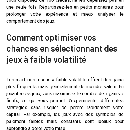
vous disposez de 100 crédits, ne les dépensez pas en
une seule fois. Répartissez-les en petits montants pour
prolonger votre expérience et mieux analyser le
comportement des jeux.
Comment optimiser vos
chances en sélectionnant des
jeux à faible volatilité
Les machines à sous à faible volatilité offrent des gains
plus fréquents mais généralement de moindre valeur. En
jouant à ces jeux, vous maximisez le nombre de « gains »
fictifs, ce qui vous permet d’expérimenter différentes
stratégies sans risquer de perdre rapidement votre
capital. Par exemple, les jeux avec des symboles de
paiement faibles mais constants sont idéaux pour
apprendre à gérer votre mise.