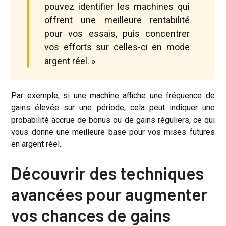
pouvez identifier les machines qui
offrent une meilleure rentabilité
pour vos essais, puis concentrer
vos efforts sur celles-ci en mode
argent réel. »
Par exemple, si une machine affiche une fréquence de
gains élevée sur une période, cela peut indiquer une
probabilité accrue de bonus ou de gains réguliers, ce qui
vous donne une meilleure base pour vos mises futures
en argent réel.
Découvrir des techniques
avancées pour augmenter
vos chances de gains