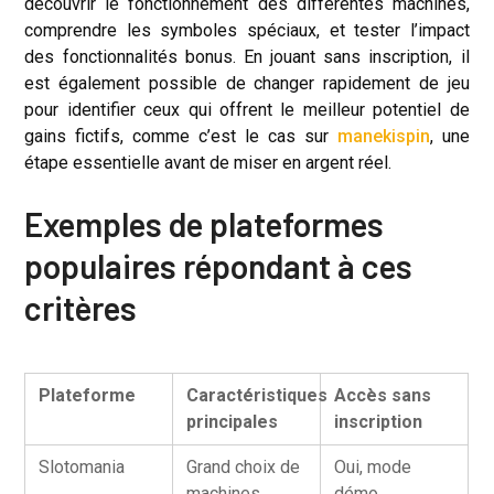
découvrir le fonctionnement des différentes machines,
comprendre les symboles spéciaux, et tester l’impact
des fonctionnalités bonus. En jouant sans inscription, il
est également possible de changer rapidement de jeu
pour identifier ceux qui offrent le meilleur potentiel de
gains fictifs, comme c’est le cas sur
manekispin
, une
étape essentielle avant de miser en argent réel.
Exemples de plateformes
populaires répondant à ces
critères
Plateforme
Caractéristiques
Accès sans
principales
inscription
Slotomania
Grand choix de
Oui, mode
machines,
démo