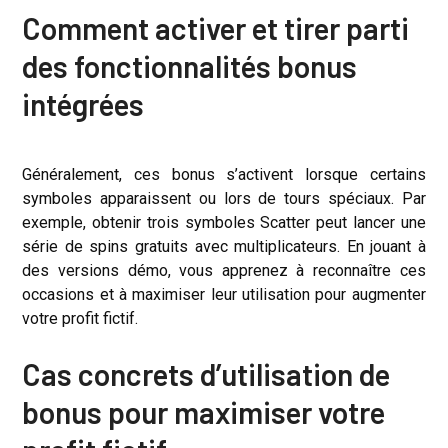
Comment activer et tirer parti
des fonctionnalités bonus
intégrées
Généralement, ces bonus s’activent lorsque certains
symboles apparaissent ou lors de tours spéciaux. Par
exemple, obtenir trois symboles Scatter peut lancer une
série de spins gratuits avec multiplicateurs. En jouant à
des versions démo, vous apprenez à reconnaître ces
occasions et à maximiser leur utilisation pour augmenter
votre profit fictif.
Cas concrets d’utilisation de
bonus pour maximiser votre