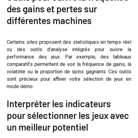
des gains et pertes sur
différentes machines
Certains sites proposent des statistiques en temps réel
ou des outils d’analyse intégrés pour suivre la
performance des jeux. Par exemple, des tableaux
comparatifs permettent de voir la fréquence de gains, la
volatilité ou la proportion de spins gagnants. Ces outils
sont précieux pour affiner votre sélection de jeux en
mode démo.
Interpréter les indicateurs
pour sélectionner les jeux avec
un meilleur potentiel