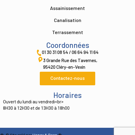
Assainissement
Canalisation
Terrassement
Coordonnées
01 30 31 08 54 / 06 64 94 11 64
3 Grande Rue des Tavernes,
95420 Cléry-en-Vexin
Contactez-nous
Horaires
Ouvert du lundi au vendredi<br>
8H30 à 12H30 et de 13H30 à 18h00