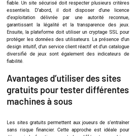
fiable. Un site sécurisé doit respecter plusieurs critères
essentiels. D’abord, il doit disposer d’une licence
d’exploitation délivrée par une autorité reconnue,
garantissant la légalité et la transparence des jeux.
Ensuite, la plateforme doit utiliser un cryptage SSL pour
protéger les données des utilisateurs. La présence d’un
design intuitif, d’un service client réactif et d’un catalogue
diversifié de jeux sont également des indicateurs de
fiabilité.
Avantages d’utiliser des sites
gratuits pour tester différentes
machines à sous
Les sites gratuits permettent aux joueurs de s’entraîner
sans risque financier. Cette approche est idéale pour