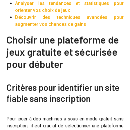
Analyser les tendances et statistiques pour
orienter vos choix de jeux
Découvrir des techniques avancées pour
augmenter vos chances de gains
Choisir une plateforme de
jeux gratuite et sécurisée
pour débuter
Critères pour identifier un site
fiable sans inscription
Pour jouer à des machines à sous en mode gratuit sans
inscription, il est crucial de sélectionner une plateforme