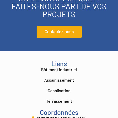
FAITES-NOUS PART DE VOS
PROJETS
Contactez nous
valorbet
rolling slots casino
cosmicslots.be
Spinit casino
Win Casino
Liens
Bâtiment industriel
Assainissement
Canalisation
Terrassement
Coordonnées